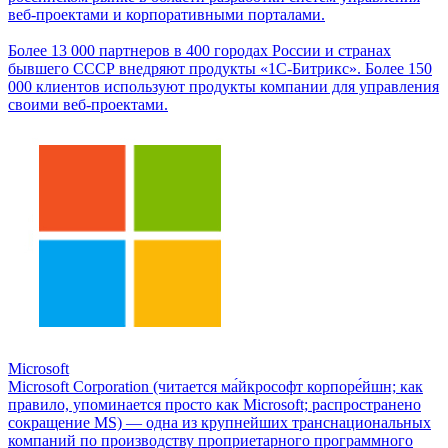
веб-проектами и корпоративными порталами.
Более 13 000 партнеров в 400 городах России и странах
бывшего СССР внедряют продукты «1С-Битрикс». Более 150
000 клиентов используют продукты компании для управления
своими веб-проектами.
Microsoft
Microsoft Corporation (читается ма́йкрософт корпоре́йшн; как
правило, упоминается просто как Microsoft; распространено
сокращение MS) — одна из крупнейших транснациональных
компаний по производству проприетарного программного