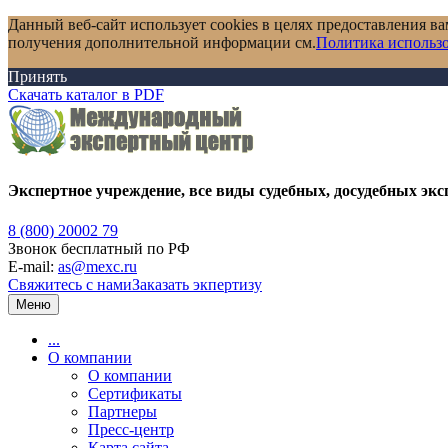
Данный веб-сайт использует cookies в целях предоставления ва
получения дополнительной информации см.
Политика использо
Принять
Скачать каталог в PDF
Экспертное учреждение, все виды судебных, досудебных экс
8 (800) 20002 79
Звонок бесплатный по РФ
E-mail:
as@mexc.ru
Свяжитесь с нами
Заказать экпертизу
Меню
...
О компании
О компании
Сертификаты
Партнеры
Пресс-центр
Карта сайта