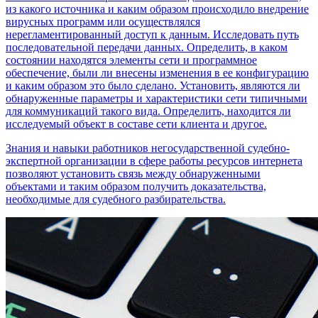
из какого источника и каким образом происходило внедрение
вирусных программ или осуществлялся
нерегламентированный доступ к данным. Исследовать путь
последовательной передачи данных. Определить, в каком
состоянии находятся элементы сети и программное
обеспечение, были ли внесены изменения в ее конфигурацию
и каким образом это было сделано. Установить, являются ли
обнаруженные параметры и характеристики сети типичными
для коммуникаций такого вида. Определить, находится ли
исследуемый объект в составе сети клиента и другое.
Знания и навыки работников негосударственной судебно-
экспертной организации в сфере работы ресурсов интернета
позволяют установить связь между обнаруженными
объектами и таким образом получить доказательства,
необходимые для судебного разбирательства.