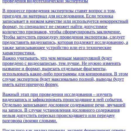
проведения видеотехнической экспертизы
В процессе проведения экспертизы ставят вопрос о том,
пригоден ли материал для исследования. Если техника
записывает в низком качестве или используется некорректный
формат, то специалист не сможет найти допустимое
количество признаков, чтобы сформулировать заключение.
Чтобы запустить процедуру проведения экспертизы, следует
предоставить видеозапись, которая подлежит исследованию, а
также записывающее устройство или его технические
характеристики.
Важно учитывать, что чем меньше манипуляций будет
проведено с видеозаписью, тем лучше. Не нужно изменять
название и формат, вырезать отдельные фрагменты,
использовать какие-либо программы для копирования. В этом
случае экспертиза будет максимально полной, выводы будут
иметь категоричную форму.
Важный этап при проведении исследования – изучить
видеозапись и зафиксировать происходящие в ней события.
Отдельно записывают дословное содержание речи, звучащей
на записи. В случае установления дословного содержания
нельзя допустить пересказ происходящего или передачу
разговора своими словами.
После того как анализ провели, эксперт формулирует ответы