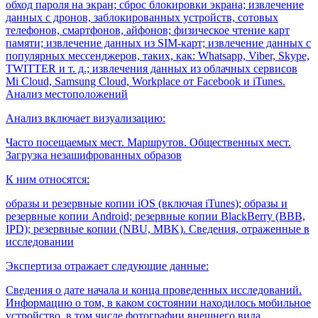
обход пароля на экран; сброс блокировки экрана; извлечение
данных с дронов, заблокированных устройств, сотовых
телефонов, смартфонов, айфонов; физическое чтение карт
памяти; извлечение данных из SIM-карт; извлечение данных с
популярных мессенджеров, таких, как: Whatsapp, Viber, Skype,
TWITTER и т. д.; извлечения данных из облачных сервисов
Mi Cloud, Samsung Cloud, Workplace от Facebook и iTunes.
Анализ местоположений
Анализ включает визуализацию:
Часто посещаемых мест. Маршрутов. Общественных мест.
Загрузка незашифрованных образов
К ним относятся:
образы и резервные копии iOS (включая iTunes); образы и
резервные копии Android; резервные копии BlackBerry (BBB,
IPD); резервные копии (NBU, MBK). Сведения, отраженные в
исследовании
Экспертиза отражает следующие данные:
Сведения о дате начала и конца проведенных исследований.
Информацию о том, в каком состоянии находилось мобильное
устройство, в том числе фотографии внешнего вида,