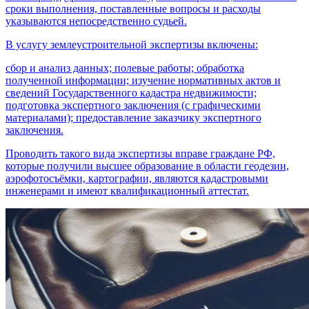
сроки выполнения, поставленные вопросы и расходы
указываются непосредственно судьей.
В услугу землеустроительной экспертизы включены:
сбор и анализ данных; полевые работы; обработка
полученной информации; изучение нормативных актов и
сведений Государственного кадастра недвижимости;
подготовка экспертного заключения (с графическими
материалами); предоставление заказчику экспертного
заключения.
Проводить такого вида экспертизы вправе граждане РФ,
которые получили высшее образование в области геодезии,
аэрофотосъёмки, картографии, являются кадастровыми
инженерами и имеют квалификационный аттестат.