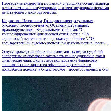
Проведение экспертизы по данной специфике осуществляется
в соответствии со следующими регламентирующими нормами
действующего законодательства:
Кодексами: Налоговым, Гражданско-процессуальным,
Уголовно-процессуальным, Об административных
правонарушениях. Федеральными законами: "О
консолидированной финансовой отчетности", "Об
адвокатской деятельности и адвокатуре в России", "О
государственной судебно-экспертной деятельности в России".
Услугу проведения обоих вышеописанных видов судебной
экспертизы имеют право заказывать как юридические, так и
физические лица. Экспертное исследование финансово-
экономического характера обычно осуществляется в
досудебном порядке, а бухгалтерское – после обращения в суд.