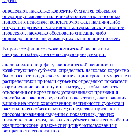
задачи:
определяют, насколько корректно бухгалтер оформлял
операции; выявляют наличие обстоятельств, способных
привести к недостаче; констатируют факт наличия либо
отсутствия денежных активов и материальных ценностей;
проверяют, насколько обосновано списание либо
оприходование вышеупомянутых активов и ценностей.
В процессе финансово-экономической экспертизы
специалисты берут на себя следующие функции:
анализируют специфику экономической активности
хозяйствующего субъекта; определяют, насколько корректно
было рассчитано долевое участие акционеров в имуществе и
распределяемой прибыли субъекта; определяют показатели,
формирующие величину оплаты труда, чтобы выявить
отклонения от нормативов; устанавливают признаки и
способы искажения сведений о показателях, оказывающих
влияние на итоги хозяйственной деятельности субъекта и
расчеты по его обязательствам; определяют признаки и
способы искажения сведений о показателях, дающих
представление о том, насколько субъект платежеспособен и
кредитоспособен, а также специфику использования и
возвратности его кредитов.