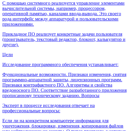
С помощью системного реализуется управление элементами
вычислительной системы, например, процессором,
оперативной памятью, каналами ввода-вывода. Это своего
рода интерфейс между аппаратурой и пользовательскими
приложениями.
Прикладное ПО реализует конкретные задачи пользователя
(проигрыватель, текстовый редактор, блокнот, калькулятор и
другие).
Цели
Исследование программного обеспечения устанавливает:
Функциональные возможности. Признаки изменения, снятия
программно-аппаратной защиты, лицензионных программ.
Признаки контрафактного ПО. Алгоритмы и свойства
вредоносного ПО. Соответствие разработанного приложения
прописанному техническому заданию. Вопросы
Эксперт в процессе исследования отвечает на
профессиональные вопросы:
Если ли на конкретном компьютере информация для
уничтожения, блокировки, изменения, копирования файлов