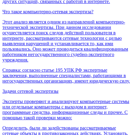
других ситуаций, связанных с работой в интернете.
Что такое компьютерно-сетевая экспертиза?
Этот анализ является одним из направлений компьютерно-
технической экспертизы. При данном исследовании
осуществляется поиск следов действий пользователя в
интернете, рассматриваются сетевые технологии с целью
выявления нарушений и устанавливается то, как ими
пользовались. Оно может проводиться квалифицированным
работником негосударственного судебно-экспертного
учреждения.
Справка: согласно статье 195 УПК РФ экспертные
заключения, выполненные специалистами, работающими в
негосударственных организациях, имеют юридическую силу.
Задачи сетевой экспертизы
Эксперты проверяют и анализируют компьютерные системы
или отдельные компьютеры с выходом в интернет,
программные средства, информационные следы и прочее. С
помощью такой проверки можно:
Определить, были ли задействованы рассматриваемые
сетевые объекты в противозаконных действиях. Установить,