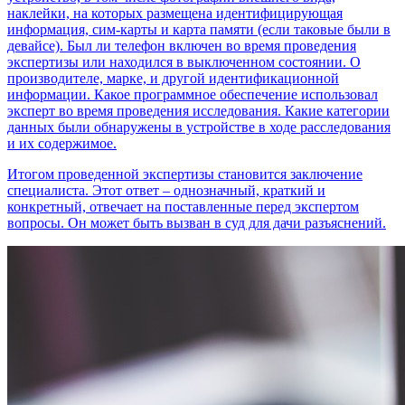
наклейки, на которых размещена идентифицирующая
информация, сим-карты и карта памяти (если таковые были в
девайсе). Был ли телефон включен во время проведения
экспертизы или находился в выключенном состоянии. О
производителе, марке, и другой идентификационной
информации. Какое программное обеспечение использовал
эксперт во время проведения исследования. Какие категории
данных были обнаружены в устройстве в ходе расследования
и их содержимое.
Итогом проведенной экспертизы становится заключение
специалиста. Этот ответ – однозначный, краткий и
конкретный, отвечает на поставленные перед экспертом
вопросы. Он может быть вызван в суд для дачи разъяснений.