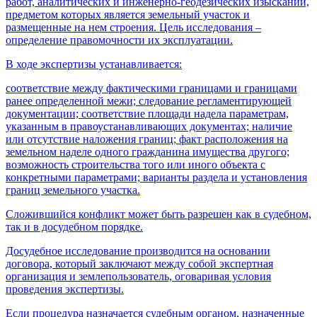
работ, аналитических и инженерно-геодезических изысканий,
предметом которых является земельный участок и
размещенные на нем строения. Цель исследования –
определение правомочности их эксплуатации.
В ходе экспертизы устанавливается:
соответствие между фактическими границами и границами
ранее определенной межи; следование регламентирующей
документации; соответствие площади надела параметрам,
указанным в правоустанавливающих документах; наличие
или отсутствие наложения границ; факт расположения на
земельном наделе одного гражданина имущества другого;
возможность строительства того или иного объекта с
конкретными параметрами; варианты раздела и установления
границ земельного участка.
Сложившийся конфликт может быть разрешен как в судебном,
так и в досудебном порядке.
Досудебное исследование производится на основании
договора, который заключают между собой экспертная
организация и землепользователь, оговаривая условия
проведения экспертизы.
Если процедура назначается судебным органом, назначенные