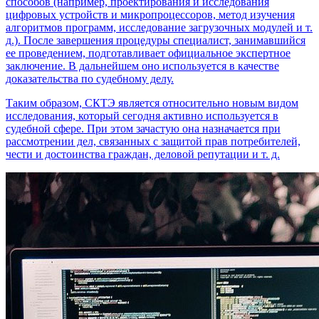
способов (например, проектирования и исследования
цифровых устройств и микропроцессоров, метод изучения
алгоритмов программ, исследование загрузочных модулей и т.
д.). После завершения процедуры специалист, занимавшийся
ее проведением, подготавливает официальное экспертное
заключение. В дальнейшем оно используется в качестве
доказательства по судебному делу.
Таким образом, СКТЭ является относительно новым видом
исследования, который сегодня активно используется в
судебной сфере. При этом зачастую она назначается при
рассмотрении дел, связанных с защитой прав потребителей,
чести и достоинства граждан, деловой репутации и т. д.