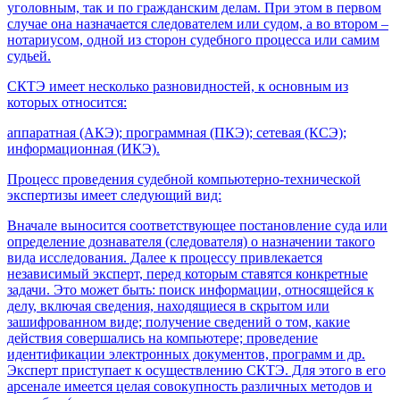
уголовным, так и по гражданским делам. При этом в первом
случае она назначается следователем или судом, а во втором –
нотариусом, одной из сторон судебного процесса или самим
судьей.
СКТЭ имеет несколько разновидностей, к основным из
которых относится:
аппаратная (АКЭ); программная (ПКЭ); сетевая (КСЭ);
информационная (ИКЭ).
Процесс проведения судебной компьютерно-технической
экспертизы имеет следующий вид:
Вначале выносится соответствующее постановление суда или
определение дознавателя (следователя) о назначении такого
вида исследования. Далее к процессу привлекается
независимый эксперт, перед которым ставятся конкретные
задачи. Это может быть: поиск информации, относящейся к
делу, включая сведения, находящиеся в скрытом или
зашифрованном виде; получение сведений о том, какие
действия совершались на компьютере; проведение
идентификации электронных документов, программ и др.
Эксперт приступает к осуществлению СКТЭ. Для этого в его
арсенале имеется целая совокупность различных методов и