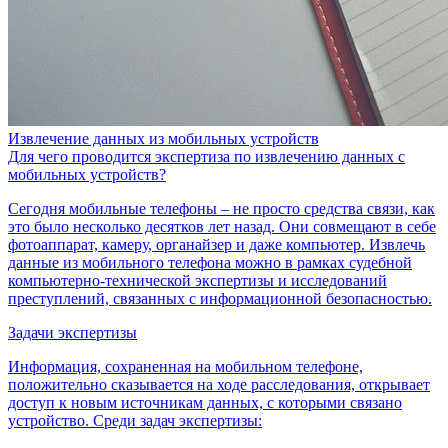
Извлечение данных из мобильных устройств
Для чего проводится экспертиза по извлечению данных с
мобильных устройств?
Сегодня мобильные телефоны – не просто средства связи, как
это было несколько десятков лет назад. Они совмещают в себе
фотоаппарат, камеру, органайзер и даже компьютер. Извлечь
данные из мобильного телефона можно в рамках судебной
компьютерно-технической экспертизы и исследований
преступлений, связанных с информационной безопасностью.
Задачи экспертизы
Информация, сохраненная на мобильном телефоне,
положительно сказывается на ходе расследования, открывает
доступ к новым источникам данных, с которыми связано
устройство. Среди задач экспертизы: