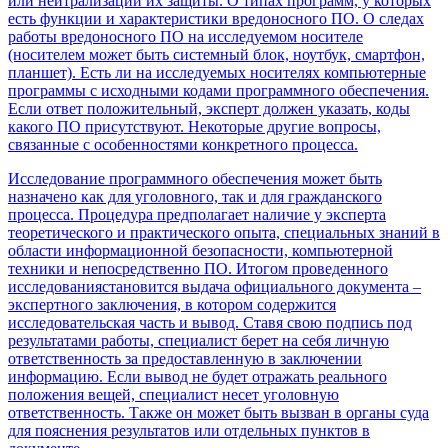
или нейтрализации их защиты. О типах программ, у которых
есть функции и характеристики вредоносного ПО. О следах
работы вредоносного ПО на исследуемом носителе
(носителем может быть системный блок, ноутбук, смартфон,
планшет). Есть ли на исследуемых носителях компьютерные
программы с исходными кодами программного обеспечения.
Если ответ положительный, эксперт должен указать, коды
какого ПО присутствуют. Некоторые другие вопросы,
связанные с особенностями конкретного процесса.
Исследование программного обеспечения может быть
назначено как для уголовного, так и для гражданского
процесса. Процедура предполагает наличие у эксперта
теоретического и практического опыта, специальных знаний в
области информационной безопасности, компьютерной
техники и непосредственно ПО. Итогом проведенного
исследованиястановится выдача официального документа –
экспертного заключения, в котором содержится
исследовательская часть и вывод. Ставя свою подпись под
результатами работы, специалист берет на себя личную
ответственность за предоставленную в заключении
информацию. Если вывод не будет отражать реального
положения вещей, специалист несет уголовную
ответственность. Также он может быть вызван в органы суда
для пояснения результатов или отдельных пунктов в