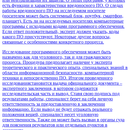
или нейтрализации их защиты. О типах программ, у которых
есть функции и характеристики вредоносного ПО. О следах
работы вредоносного ПО на исследуемом носителе
(носителем может быть системный блок, ноутбук, смартфон,
планшет). Есть ли на исследуемых носителях компьютерные
программы с исходными кодами программного обеспечения.
Если ответ положительный, эксперт должен указать, коды
какого ПО присутствуют. Некоторые другие вопросы,
связанные с особенностями конкретного процесса.
Исследование программного обеспечения может быть
назначено как для уголовного, так и для гражданского
процесса. Процедура предполагает наличие у эксперта
теоретического и практического опыта, специальных знаний в
области информационной безопасности, компьютерной
техники и непосредственно ПО. Итогом проведенного
исследованиястановится выдача официального документа –
экспертного заключения, в котором содержится
исследовательская часть и вывод. Ставя свою подпись под
результатами работы, специалист берет на себя личную
ответственность за предоставленную в заключении
информацию. Если вывод не будет отражать реального
положения вещей, специалист несет уголовную
ответственность. Также он может быть вызван в органы суда
для пояснения результатов или отдельных пунктов в