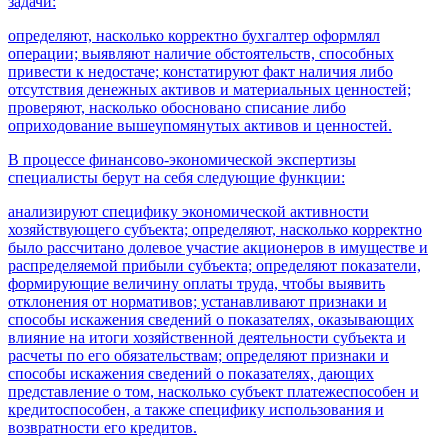
задачи:
определяют, насколько корректно бухгалтер оформлял
операции; выявляют наличие обстоятельств, способных
привести к недостаче; констатируют факт наличия либо
отсутствия денежных активов и материальных ценностей;
проверяют, насколько обосновано списание либо
оприходование вышеупомянутых активов и ценностей.
В процессе финансово-экономической экспертизы
специалисты берут на себя следующие функции:
анализируют специфику экономической активности
хозяйствующего субъекта; определяют, насколько корректно
было рассчитано долевое участие акционеров в имуществе и
распределяемой прибыли субъекта; определяют показатели,
формирующие величину оплаты труда, чтобы выявить
отклонения от нормативов; устанавливают признаки и
способы искажения сведений о показателях, оказывающих
влияние на итоги хозяйственной деятельности субъекта и
расчеты по его обязательствам; определяют признаки и
способы искажения сведений о показателях, дающих
представление о том, насколько субъект платежеспособен и
кредитоспособен, а также специфику использования и
возвратности его кредитов.