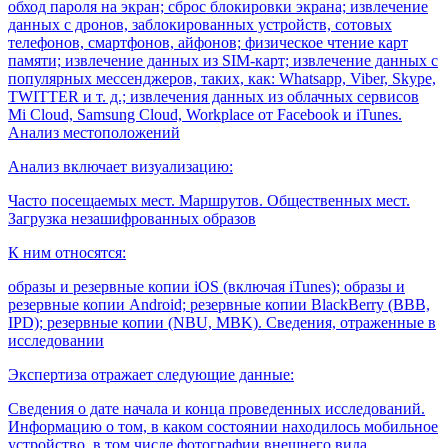
обход пароля на экран; сброс блокировки экрана; извлечение
данных с дронов, заблокированных устройств, сотовых
телефонов, смартфонов, айфонов; физическое чтение карт
памяти; извлечение данных из SIM-карт; извлечение данных с
популярных мессенджеров, таких, как: Whatsapp, Viber, Skype,
TWITTER и т. д.; извлечения данных из облачных сервисов
Mi Cloud, Samsung Cloud, Workplace от Facebook и iTunes.
Анализ местоположений
Анализ включает визуализацию:
Часто посещаемых мест. Маршрутов. Общественных мест.
Загрузка незашифрованных образов
К ним относятся:
образы и резервные копии iOS (включая iTunes); образы и
резервные копии Android; резервные копии BlackBerry (BBB,
IPD); резервные копии (NBU, MBK). Сведения, отраженные в
исследовании
Экспертиза отражает следующие данные:
Сведения о дате начала и конца проведенных исследований.
Информацию о том, в каком состоянии находилось мобильное
устройство, в том числе фотографии внешнего вида,