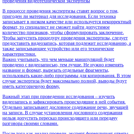
проведения видеотехнической экспертизы
В процессе проведения экспертизы ставят вопрос о том,
пригоден ли материал для исследования. Если техника
записывает в низком качестве или используется некорректный
формат, то специалист не сможет найти допустимое
количество признаков, чтобы сформулировать заключение.
Чтобы запустить процедуру проведения экспертизы, следует
предоставить видеозапись, которая подлежит исследованию, а
также записывающее устройство или его технические
характеристики.
Важно учитывать, что чем меньше манипуляций будет
проведено с видеозаписью, тем лучше. Не нужно изменять
название и формат, вырезать отдельные фрагменты,
использовать какие-либо программы для копирования. В этом
случае экспертиза будет максимально полной, выводы будут
иметь категоричную форму.
Важный этап при проведении исследования – изучить
видеозапись и зафиксировать происходящие в ней события.
Отдельно записывают дословное содержание речи, звучащей
на записи. В случае установления дословного содержания
нельзя допустить пересказ происходящего или передачу
разговора своими словами.
После того как анализ провели, эксперт формулирует ответы