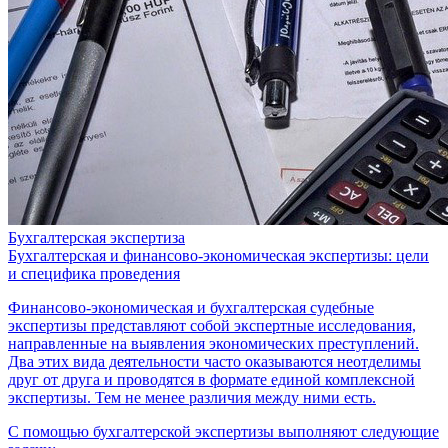
Бухгалтерская экспертиза
Бухгалтерская и финансово-экономическая экспертизы: цели
и специфика проведения
Финансово-экономическая и бухгалтерская судебные
экспертизы представляют собой экспертные исследования,
направленные на выявления экономических преступлений.
Два этих вида деятельности часто оказываются неотделимы
друг от друга и проводятся в формате единой комплексной
экспертизы. Тем не менее различия между ними есть.
С помощью бухгалтерской экспертизы выполняют следующие