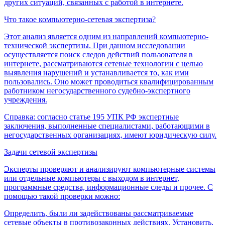
других ситуаций, связанных с работой в интернете.
Что такое компьютерно-сетевая экспертиза?
Этот анализ является одним из направлений компьютерно-
технической экспертизы. При данном исследовании
осуществляется поиск следов действий пользователя в
интернете, рассматриваются сетевые технологии с целью
выявления нарушений и устанавливается то, как ими
пользовались. Оно может проводиться квалифицированным
работником негосударственного судебно-экспертного
учреждения.
Справка: согласно статье 195 УПК РФ экспертные
заключения, выполненные специалистами, работающими в
негосударственных организациях, имеют юридическую силу.
Задачи сетевой экспертизы
Эксперты проверяют и анализируют компьютерные системы
или отдельные компьютеры с выходом в интернет,
программные средства, информационные следы и прочее. С
помощью такой проверки можно:
Определить, были ли задействованы рассматриваемые
сетевые объекты в противозаконных действиях. Установить,