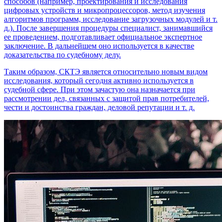
способов (например, проектирования и исследования
цифровых устройств и микропроцессоров, метод изучения
алгоритмов программ, исследование загрузочных модулей и т.
д.). После завершения процедуры специалист, занимавшийся
ее проведением, подготавливает официальное экспертное
заключение. В дальнейшем оно используется в качестве
доказательства по судебному делу.
Таким образом, СКТЭ является относительно новым видом
исследования, который сегодня активно используется в
судебной сфере. При этом зачастую она назначается при
рассмотрении дел, связанных с защитой прав потребителей,
чести и достоинства граждан, деловой репутации и т. д.