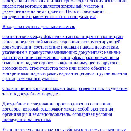
работ, аналитических и инженерно-геодезических изысканий,
предметом которых является земельный участок и
размещенные на нем строения. Цель исследования –
определение правомочности их эксплуатации.
В ходе экспертизы устанавливается:
соответствие между фактическими границами и границами
ранее определенной межи; следование регламентирующей
документации; соответствие площади надела параметрам,
указанным в правоустанавливающих документах; наличие
или отсутствие наложения границ; факт расположения на
земельном наделе одного гражданина имущества другого;
возможность строительства того или иного объекта с
конкретными параметрами; варианты раздела и установления
границ земельного участка.
Сложившийся конфликт может быть разрешен как в судебном,
так и в досудебном порядке.
Досудебное исследование производится на основании
договора, который заключают между собой экспертная
организация и землепользователь, оговаривая условия
проведения экспертизы.
Если процедура назначается судебным органом, назначенные