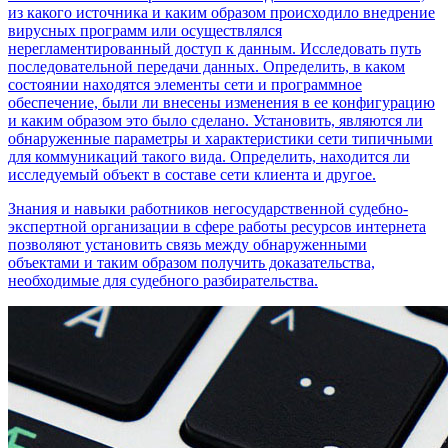
из какого источника и каким образом происходило внедрение
вирусных программ или осуществлялся
нерегламентированный доступ к данным. Исследовать путь
последовательной передачи данных. Определить, в каком
состоянии находятся элементы сети и программное
обеспечение, были ли внесены изменения в ее конфигурацию
и каким образом это было сделано. Установить, являются ли
обнаруженные параметры и характеристики сети типичными
для коммуникаций такого вида. Определить, находится ли
исследуемый объект в составе сети клиента и другое.
Знания и навыки работников негосударственной судебно-
экспертной организации в сфере работы ресурсов интернета
позволяют установить связь между обнаруженными
объектами и таким образом получить доказательства,
необходимые для судебного разбирательства.