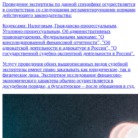
Проведение экспертизы по данной специфике осуществляется
в соответствии со следующими регламентирующими нормами
действующего законодательства:
Кодексами: Налоговым, Гражданско-процессуальным,
Уголовно-процессуальным, Об административных
правонарушениях. Федеральными законами: "О
консолидированной финансовой отчетности", "Об
адвокатской деятельности и адвокатуре в России", "О
государственной судебно-экспертной деятельности в России".
Услугу проведения обоих вышеописанных видов судебной
экспертизы имеют право заказывать как юридические, так и
физические лица. Экспертное исследование финансово-
экономического характера обычно осуществляется в
досудебном порядке, а бухгалтерское – после обращения в суд.