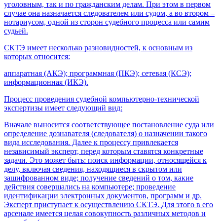
уголовным, так и по гражданским делам. При этом в первом
случае она назначается следователем или судом, а во втором –
нотариусом, одной из сторон судебного процесса или самим
судьей.
СКТЭ имеет несколько разновидностей, к основным из
которых относится:
аппаратная (АКЭ); программная (ПКЭ); сетевая (КСЭ);
информационная (ИКЭ).
Процесс проведения судебной компьютерно-технической
экспертизы имеет следующий вид:
Вначале выносится соответствующее постановление суда или
определение дознавателя (следователя) о назначении такого
вида исследования. Далее к процессу привлекается
независимый эксперт, перед которым ставятся конкретные
задачи. Это может быть: поиск информации, относящейся к
делу, включая сведения, находящиеся в скрытом или
зашифрованном виде; получение сведений о том, какие
действия совершались на компьютере; проведение
идентификации электронных документов, программ и др.
Эксперт приступает к осуществлению СКТЭ. Для этого в его
арсенале имеется целая совокупность различных методов и