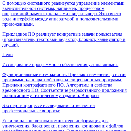
С помощью системного реализуется управление элементами
вычислительной системы, например, процессором,
оперативной памятью, каналами ввода-вывода. Это своего
рода интерфейс между аппаратурой и пользовательскими
приложениями.
Прикладное ПО реализует конкретные задачи пользователя
(проигрыватель, текстовый редактор, блокнот, калькулятор и
другие).
Цели
Исследование программного обеспечения устанавливает:
Функциональные возможности. Признаки изменения, снятия
программно-аппаратной защиты, лицензионных программ.
Признаки контрафактного ПО. Алгоритмы и свойства
вредоносного ПО. Соответствие разработанного приложения
прописанному техническому заданию. Вопросы
Эксперт в процессе исследования отвечает на
профессиональные вопросы:
Если ли на конкретном компьютере информация для
уничтожения, блокировки, изменения, копирования файлов