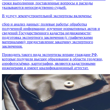
сроки выполнения, поставленные вопросы и расходы
указываются непосредственно судьей.
В услугу землеустроительной экспертизы включены:
сбор и анализ данных; полевые работы; обработка
полученной информации; изучение нормативных актов и
сведений Государственного кадастра недвижимости;
подготовка экспертного заключения (с графическими
материалами); предоставление заказчику экспертного
заключения.
Проводить такого вида экспертизы вправе граждане РФ,
которые получили высшее образование в области геодезии,
аэрофотосъёмки, картографии, являются кадастровыми
инженерами и имеют квалификационный аттестат.