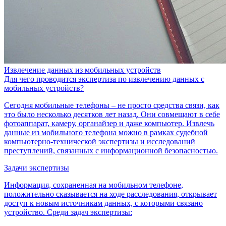
Извлечение данных из мобильных устройств
Для чего проводится экспертиза по извлечению данных с
мобильных устройств?
Сегодня мобильные телефоны – не просто средства связи, как
это было несколько десятков лет назад. Они совмещают в себе
фотоаппарат, камеру, органайзер и даже компьютер. Извлечь
данные из мобильного телефона можно в рамках судебной
компьютерно-технической экспертизы и исследований
преступлений, связанных с информационной безопасностью.
Задачи экспертизы
Информация, сохраненная на мобильном телефоне,
положительно сказывается на ходе расследования, открывает
доступ к новым источникам данных, с которыми связано
устройство. Среди задач экспертизы: