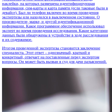
наклейки, на которых размещена идентифицирующая
информация, сим-карты и карта памяти (если таковые были в
девайсе). Был ли телефон включен во время проведения
экспертизы или находился в выключенном состоянии. О
производителе, марке, и другой идентификационной
информации. Какое программное обеспечение использовал
эксперт во время проведения исследования. Какие категории
данных были обнаружены в устройстве в ходе расследования
и их содержимое.
Итогом проведенной экспертизы становится заключение
специалиста. Этот ответ – однозначный, краткий и
конкретный, отвечает на поставленные перед экспертом
вопросы. Он может быть вызван в суд для дачи разъяснений.